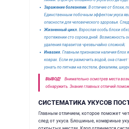
Заражение болезнями.
В отличие от блохи, 
Единственным побочным эффектом укуса являе
опасности для человеческого здоровья. След
Жизненный цикл.
Взрослая особь блохи обхо
протяжении сто сорока дней. Возможность ос
удаления паразитов чрезвычайно сложной;
Инвазия.
Главным признаком наличия блох яв
коврах. Если ее размочить водой, она станет 
узнать по пятнам на постели, фекалиям, шкур
ВЫВОД!
Внимательно осмотрев места возм
обнаружить. Знание главных отличий помож
СИСТЕМАТИКА УКУСОВ ПОС
Главным отличием, которое поможет чет
след от укуса. Блошиные, комариные ук
открытых местах. Клоп отличается сист