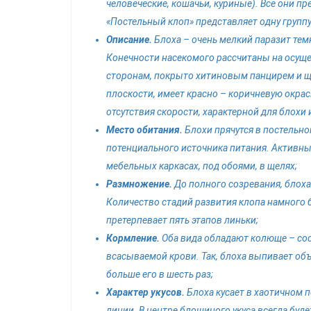
человеческие, кошачьи, куриные). Все они п
«Постельный клоп» представляет одну группу 
Описание.
Блоха – очень мелкий паразит тем
Конечности насекомого рассчитаны на осущ
сторонам, покрыто хитиновым панцирем и щ
плоскости, имеет красно – коричневую окра
отсутствия скорости, характерной для блохи
Место обитания.
Блохи прячутся в постельном
потенциального источника питания. Активны 
мебельных каркасах, под обоями, в щелях;
Размножение.
До полного созревания, блоха 
Количество стадий развития клопа намного 
претерпевает пять этапов линьки;
Кормление.
Оба вида обладают колюще – сос
всасываемой крови. Так, блоха выпивает объ
больше его в шесть раз;
Характер укусов.
Блоха кусает в хаотичном 
линии. В центре блошиного укуса всегда буде