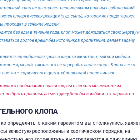
постельный клоп не выступает переносчиком опасных заболеваний.
тся аллергическая реакция (зуд, сыпь), которая не представляет
ы проходят в течение недели;
дится без еды в течение года, клоп может дожидаться свою жертву н
таваться долгое время без источников пропитания, делает задачу
ляется своеобразная грязь в шерсти животных, мягкой мебели,
темно – красной, так как это не переработанная кровь. Клопа легко
е светло – коричневого цвета, сброшенной после линьки.
ожного пребывания паразитов, вы с легкостью сможете их
ет выбрать правильную методику борьбы и избавит от паразитов.
ТЕЛЬНОГО КЛОПА
ко определить, с каким паразитом вы столкнулись, являе
усы зачастую расположены в хаотическом порядке, на
емностью, его «отпечатки» выстраиваются в одну линию,