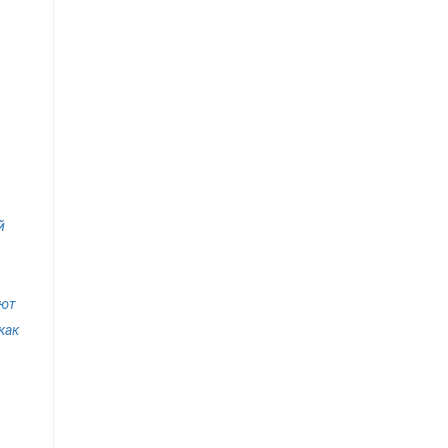
й
ают
как