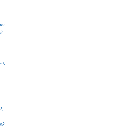
 по
ой
ах,
й,
ной