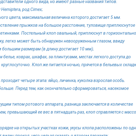
редставители одного вида, но имеют разные названия типов.
Hemiptera, род Cimex;
ного цвета, максимальная величина которого достигает 5 мм.
ествление прыжков на большое расстояние, туловище приплюснутое
етинками. Постельный клоп овальный, приплюснут в горизонтальн
ску, легко может быть обнаружен невооруженным глазом, ввиду
 и большим размерам (в длину достигает 10 мм);
 белье, коврах, шкафах, за плинтусами, местах легкого доступа до
круглосуточно. Клоп же питается ночью, прячется в бельевых складк
проходит четыре этапа: яйцо, личинка, куколка взрослая особь.
больше. Перед тем, как окончательно сформироваться, насекомое
ущим типом ротового аппарата, разница заключается в количестве
ем, превышающий ее вес в пятнадцать раз, клоп справляется с массо
порядке на открытых участках кожи, укусы клопа расположены по од
т виден прокол, чего нельзя сказать о втором паразите;