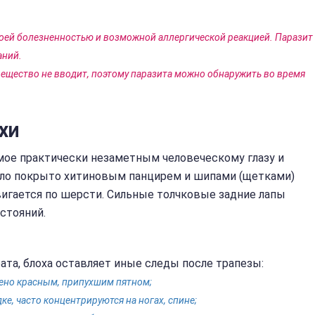
воей болезненностью и возможной аллергической реакцией. Паразит
аний.
ещество не вводит, поэтому паразита можно обнаружить во время
ХИ
мое практически незаметным человеческому глазу и
ло покрыто хитиновым панцирем и шипами (щетками)
игается по шерсти. Сильные толчковые задние лапы
стояний.
ата, блоха оставляет иные следы после трапезы:
жено красным, припухшим пятном;
е, часто концентрируются на ногах, спине;