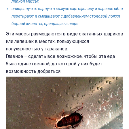
липкой массы;
очищенную отварную в кожуре картофелину и вареное яйцо
перетирают и смешивают с добавлением столовой ложки
борной кислоты, превращая в пюре.
Эти массы размещаются в виде скатанных шариков
или лепешек в местах, пользующихся
популярностью у тараканов.
Главное – сделать все возможное, чтобы эта еда
была единственной, до которой у них будет
возможность добраться.