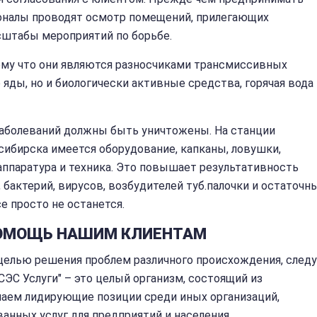
оналы проводят осмотр помещений, прилегающих
сштабы мероприятий по борьбе.
ому что они являются разносчиками трансмиссивных
яды, но и биологически активные средства, горячая вода 
аболеваний должны быть уничтожены. На станции
ибирска имеется оборудование, капканы, ловушки,
аппаратура и техника. Это повышает результативность
 бактерий, вирусов, возбудителей туб.палочки и остаточн
е просто не останется.
ПОМОЩЬ НАШИМ КЛИЕНТАМ
целью решения проблем различного происхождения, след
СЭС Услуги" – это целый организм, состоящий из
аем лидирующие позиции среди иных организаций,
нных услуг для предприятий и населения.