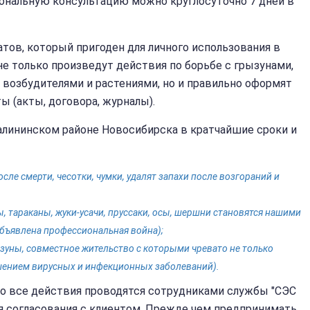
ональную консультацию можно круглосуточно 7 дней в
ов, который пригоден для личного использования в
е только произведут действия по борьбе с грызунами,
возбудителями и растениями, но и правильно оформят
 (акты, договора, журналы).
лининском районе Новосибирска в кратчайшие сроки и
ле смерти, чесотки, чумки, удалят запахи после возгораний и
, тараканы, жуки-усачи, пруссаки, осы, шершни становятся нашими
бъявлена профессиональная война);
зуны, совместное жительство с которыми чревато не только
ением вирусных и инфекционных заболеваний).
то все действия проводятся сотрудниками службы "СЭС
я согласования с клиентом. Прежде чем предпринимать