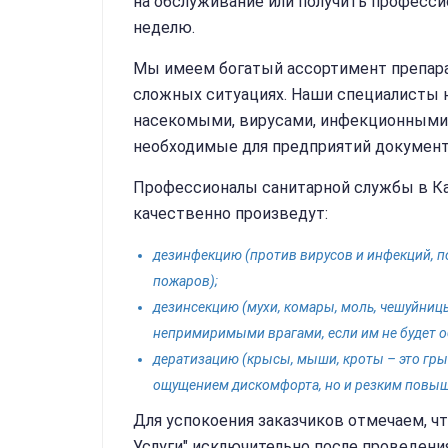
на обслуживание или получить професси
неделю.
Мы имеем богатый ассортимент препарат
сложных ситуациях. Наши специалисты н
насекомыми, вирусами, инфекционными 
необходимые для предприятий документы
Профессионалы санитарной службы в Ка
качественно произведут:
дезинфекцию (против вирусов и инфекций, пос
пожаров);
дезинсекцию (мухи, комары, моль, чешуйницы
непримиримыми врагами, если им не будет о
дератизацию (крысы, мыши, кроты – это гры
ощущением дискомфорта, но и резким повыш
Для успокоения заказчиков отмечаем, ч
Услуги" исключительно после проведени