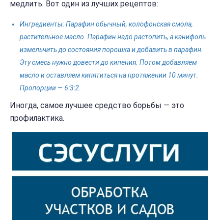
медлить. Вот один из лучших рецептов:
Ингредиенты: Парафин обычный, колофонская смола,
растительное масло. Парафин надо растопить, а канифоль
измельчить до состояния порошка и добавить в парафин.
Эту смесь нужно довести до кипения. Потом добавляем
масло и оставляем кипятиться на протяжении 10 минут.
Пропорции — 6:3:2.
Иногда, самое лучшее средство борьбы — это
профилактика.